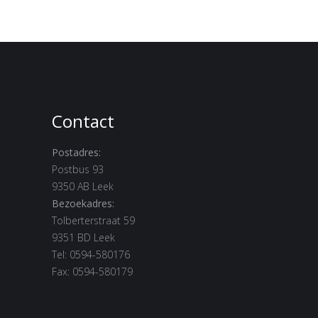
Contact
Postadres:
Postbus 93
9350 AB Leek
Bezoekadres:
Tolberterstraat 59
9351 BD Leek
Tel: 0594-580176
Fax: 0594-580179