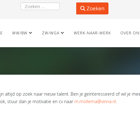
Zoeken
Zoeken
E
WW/BW
ZW/WGA
WERK-NAAR-WERK
OVER ON
ijn altijd op zoek naar nieuw talent. Ben je geïnteresseerd of wil je 
 ook, stuur dan je motivatie en cv naar
m.mollema@vinna.nl
.