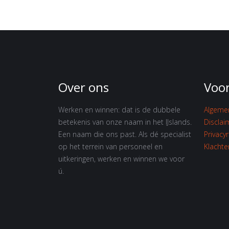
Over ons
Voo
Werken en winnen: dat is de dubbele
Algeme
betekenis van onze naam in het IJslands.
Disclai
Een naam die ons past. Als dé specialist
Privacy
op het terrein van personeel en
Klacht
uitkeringen, werken en winnen we voor
ú.