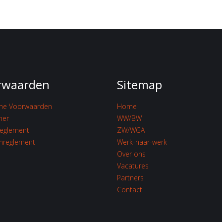
rwaarden
Sitemap
ne Voorwaarden
Home
mer
WW/BW
reglement
ZW/WGA
enreglement
Werk-naar-werk
Over ons
Vacatures
Partners
Contact